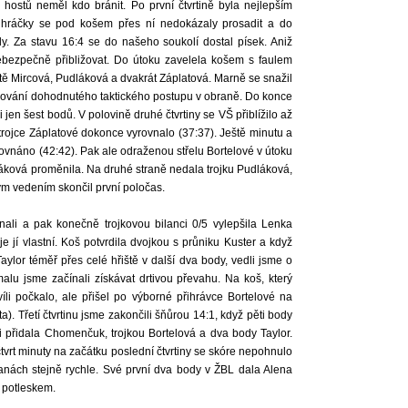
u hostů neměl kdo bránit. Po první čtvrtině byla nejlepším
í hráčky se pod košem přes ní nedokázaly prosadit a do
y. Za stavu 16:4 se do našeho soukolí dostal písek. Aniž
 nebezpečně přibližovat. Do útoku zavelela košem s faulem
ště Mircová, Pudláková a dvakrát Záplatová. Marně se snažil
držování dohodnutého taktického postupu v obraně. Do konce
i jen šest bodů. V polovině druhé čtvrtiny se VŠ přiblížilo až
 trojce Záplatové dokonce vyrovnalo (37:37). Ještě minutu a
ovnáno (42:42). Pak ale odraženou střelu Bortelové v útoku
áková proměnila. Na druhé straně nedala trojku Pudláková,
vým vedením skončil první poločas.
ovnali a pak konečně trojkovou bilanci 0/5 vylepšila Lenka
e jí vlastní. Koš potvrdila dvojkou s průniku Kuster a když
aylor téměř přes celé hřiště v další dva body, vedli jsme o
alu jsme začínali získávat drtivou převahu. Na koš, který
íli počkalo, ale přišel po výborné přihrávce Bortelové na
. Třetí čtvrtinu jsme zakončili šňůrou 14:1, když pěti body
ři přidala Chomenčuk, trojkou Bortelová a dva body Taylor.
a čtvrt minuty na začátku poslední čtvrtiny se skóre nepohnulo
ranách stejně rychle. Své první dva body v ŽBL dala Alena
 potleskem.