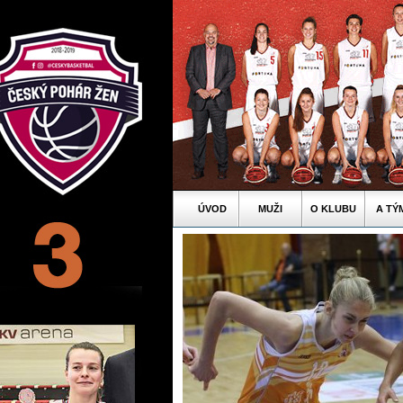
ÚVOD
MUŽI
O KLUBU
A TÝ