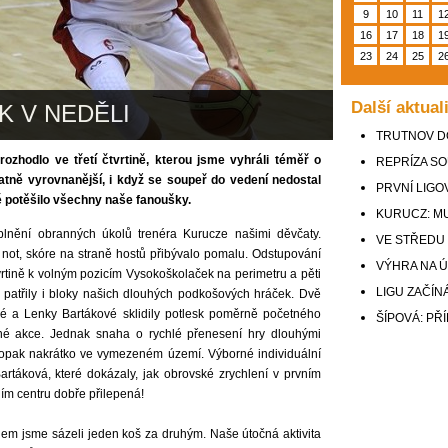
9
10
11
1
16
17
18
1
23
24
25
2
Další aktual
 V NEDĚLI
TRUTNOV D
ozhodlo ve třetí čtvrtině, kterou jsme vyhráli téměř o
REPRÍZA SO
tatně vyrovnanější, i když se soupeř do vedení nedostal
PRVNÍ LIGO
tě potěšilo všechny naše fanoušky.
KURUCZ: M
plnění obranných úkolů trenéra Kurucze našimi děvčaty.
VE STŘEDU
not, skóre na straně hostů přibývalo pomalu. Odstupování
VÝHRA NA 
vrtině k volným pozicím Vysokoškolaček na perimetru a pěti
LIGU ZAČÍN
patřily i bloky našich dlouhých podkošových hráček. Dvě
é a Lenky Bartákové sklidily potlesk poměrně početného
ŠÍPOVÁ: PŘ
kné akce. Jednak snaha o rychlé přenesení hry dlouhými
 naopak nakrátko ve vymezeném území. Výborné individuální
rtáková, které dokázaly, jak obrovské zrychlení v prvním
ním centru dobře přilepená!
edem jsme sázeli jeden koš za druhým. Naše útočná aktivita