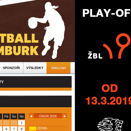
SPONZOŘI
VÝSLEDKY
ENGLISH
VY
ÚNOR 2026
t
Pá
So
Ne
1
DOMA
6
7
8