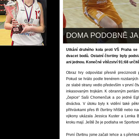
DOMA PODOBNĚ JAK
Utkání druhého kola proti VŠ Praha se r
dvacet bodů. Ostatní čtvrtiny byly pods
ani jednou. Konečné vítězství 91:68 urči
Obraz hry odpovídal přesně preciznosti 
Pokud se hrálo podle trenérem rozdaných 
ze slabé strany vedlo především v první čt
inkasovaným trojkám. K obranným perlám 
„čepice“ Saši Chomenčuk a po jedné Egl
diváctva. V útoku byly k vidění také pě
přihrávkami přes tři čtvrtiny hřiště nebo
výkony ukázala Jessica Kuster a Lenka Ba
kroku mají. Ještě že je podlaha ve Sportov
První čtvrtinu jsme začali lehce a s přehl