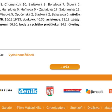
 13, Chomenčuk 10, Bartáková 9, Bortelová 7, Šípová 6,
2, Hamplová 0, Huňková 0 - Záplatová 17, Satoranská 12,
Mircová 5, Opočenská 2, Sládková 2, Bakajsová 0,
střelba
TH
: 15/12:19/13,
doskoky
: 46:35,
asistence
: 23:18,
ztráty
:
území
: 56:20,
body z rychlého protiútoku
: 14:3,
čtvrtiny
:
83x
Vytisknout článek
« ZPĚT
Galerie
Týmy Mattoni NBL
Cheerleaders
Sponzoři
Družstva
Mapa