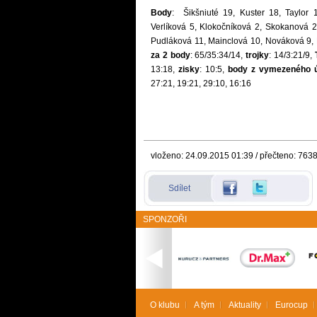
Body
: Šikšniuté 19, Kuster 18, Taylor
Verlíková 5, Klokočníková 2, Skokanová 
Pudláková 11, Mainclová 10, Nováková 9, 
za 2 body
: 65/35:34/14,
trojky
: 14/3:21/9,
13:18,
zisky
: 10:5,
body z vymezeného 
27:21, 19:21, 29:10, 16:16
vloženo: 24.09.2015 01:39 / přečteno: 763
Sdílet
SPONZOŘI
O klubu
A tým
Aktuality
Eurocup