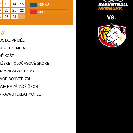
2
13
14
15
VENKU
9
20
21
22
AKCE
6
27
28
ity
OSTAL PŘÍDĚL
UBOJE O MEDAILE
VÉ KOŠE
UŽSKÉ POLOČASOVÉ SKÓRE
 PRVNÍ ZÁPAS DOMA
ÚVOD BONVER ŽBL
ÁME NA ZÁPADĚ ČECH
ÍPRAVA UTEKLA RYCHLE