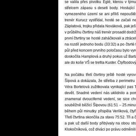
se valila přes pivotku Eglé, kterou v tým
střelcem zápasu s deseti body. Hostujíc
vymezeného území se ani příliš nepouštěl
trenér Kurucz vystřídal, hosté se začali
Záplatová, trojku přidala Nováková, pak je
v průběhu čtvrtiny náš trenér prosadit do
první čtvrtiny se hosté zaháčkovali a ztrácel
na rozdíl jednoho bodu (33:32) a po čtvrté
půl před koncem prvního poločasu bylo vyr
doskočila Hamplová a druhý pokus už Bart
ale do koše VŠ se trefila Kuster. Čtyřbodo
Na počátku třetí čtvrtiny ještě hosté vyr
Šípová a dokázala, že střelba z perimetru j
Véra Bortelová zužitkovala vynikající pas T
devět. Snadné vedení nás uklidnilo a pom
znamenal dvouciferné vedení, se sice chv
souběžně běžící Šípovou (61:51 – 25.minuta)
během půl minutky přispěla Verlíková, čty
Třetí čtvrtina skončila za stavu 75:52. Tři 
a pak už další body přibývaly na obou st
Klokočníková, což diváci po právu odměnili