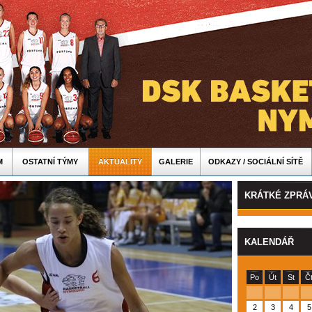
M
OSTATNÍ TÝMY
AKTUALITY
GALERIE
ODKAZY / SOCIÁLNÍ SÍTĚ
KRÁTKÉ ZPRÁ
KALENDÁŘ
Po
Út
St
Č
2
3
4
5