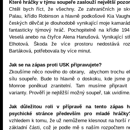
Které hráčky v týmu soupeře zaslouží největší pozo
Chtěl bych říct, že všechny. Ze zahraničních je sk
Palau, křídlo Robinson a hlavně podkošové Kia Vaugh
českých děvčat je dlouhodobě vynikající moje kamarád
fantasticky týmový hráč. Pochopitelně na křídle 1
Veselá anebo na čtyřce Alena Hanušová. Vynikající stř
Elhotová. Škoda že více prostoru nedostává ro
Bartáková, potřebovala by více minut.
Jak se na zápas proti USK připravujete?
Zkoušíme něco nového do obrany, abychom trochu eli
sílu soupeře. Bude to hlavně o doskoku, kde jsme př
Monroe poněkud zranitelní. Tam musíme připravit 
varianty. Prověří je nejtěžší možný soupeř, tak uvidíme
Jak důležitou roli v přípravě na tento zápas h
psychické stránce především pro mladé hráčk
vzhledem k tomu, že už nemůžeme klesnout na horší n
základní části, což je podle mě s naším rozpočtem n