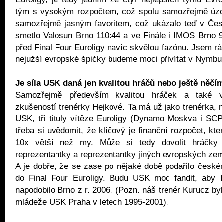
tým s vysokým rozpočtem, což spolu samozřejmě úzc
samozřejmě jasným favoritem, což ukázalo teď v Če
smetlo Valosun Brno 110:44 a ve Finále i IMOS Brno 
před Final Four Euroligy navíc skvělou fazónu. Jsem rá
nejužší evropské špičky budeme moci přivítat v Nymb
Je síla USK daná jen kvalitou hráčů nebo ještě něčí
Samozřejmě především kvalitou hráček a také v
zkušeností trenérky Hejkové. Ta má už jako trenérka, n
USK, tři tituly vítěze Euroligy (Dynamo Moskva i SC
třeba si uvědomit, že klíčový je finanční rozpočet, kt
10x větší než my. Může si tedy dovolit hráčk
reprezentantky a reprezentantky jiných evropských zemí
A je dobře, že se zase po nějaké době podařilo česk
do Final Four Euroligy. Budu USK moc fandit, aby E
napodobilo Brno z r. 2006. (Pozn. náš trenér Kurucz b
mládeže USK Praha v letech 1995-2001).