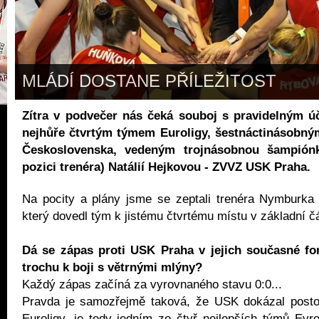
MLÁDÍ DOSTANE PŘÍLEŽITOST
Zítra v podvečer nás čeká souboj s pravidelným ú
nejhůře čtvrtým týmem Euroligy, šestnáctinásobný
Československa, vedeným trojnásobnou šampiónk
pozici trenéra) Natálií Hejkovou - ZVVZ USK Praha.
Na pocity a plány jsme se zeptali trenéra Nymburka
který dovedl tým k jistému čtvrtému místu v základní č
Dá se zápas proti USK Praha v jejich současné fo
trochu k boji s větrnými mlýny?
Každý zápas začíná za vyrovnaného stavu 0:0...
Pravda je samozřejmě taková, že USK dokázal postou
Euroligy, je tedy jedním ze čtyř nejlepších týmů Evr