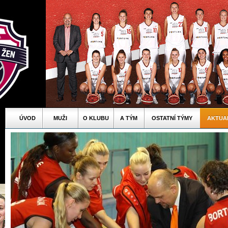
ÚVOD
MUŽI
O KLUBU
A TÝM
OSTATNÍ TÝMY
AKTUA