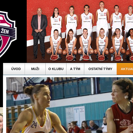
ÚVOD
MUŽI
O KLUBU
A TÝM
OSTATNÍ TÝMY
AKTUA