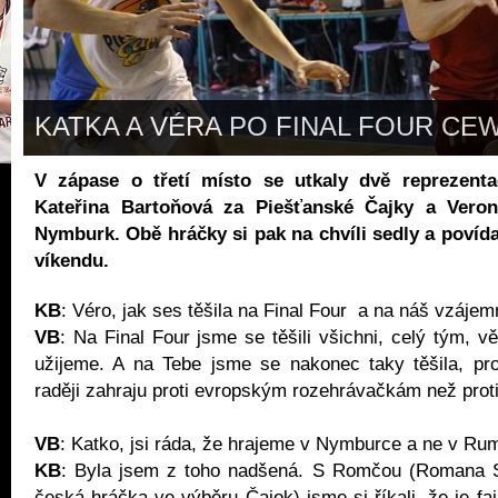
KATKA A VÉRA PO FINAL FOUR CE
V zápase o třetí místo se utkaly dvě reprezenta
Kateřina Bartoňová za Piešťanské Čajky a Veron
Nymburk. Obě hráčky si pak na chvíli sedly a povída
víkendu.
KB
: Véro, jak ses těšila na Final Four a na náš vzáje
VB
: Na Final Four jsme se těšili všichni, celý tým, vě
užijeme. A na Tebe jsme se nakonec taky těšila, pro
raději zahraju proti evropským rozehrávačkám než pro
VB
: Katko, jsi ráda, že hrajeme v Nymburce a ne v R
KB
: Byla jsem z toho nadšená. S Romčou (Romana S
česká hráčka ve výběru Čajok) jsme si říkali, že je fa