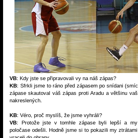
VB
: Kdy jste se připravovali vy na náš zápas?
KB
: Sfrkli jsme to ráno před zápasem po snídani (smíc
zápase skautoval váš zápas proti Aradu a většinu vaš
nakreslených.
KB
: Véro, proč myslíš, že jsme vyhráli?
VB
: Protože jste v tomhle zápase byli lepší a m
poločase odešli. Hodně jsme si to pokazili my ztrátam
vraceli do obrany.