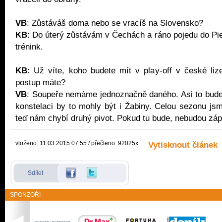
VB
: Zůstáváš doma nebo se vracíš na Slovensko?
KB
: Do úterý zůstávám v Čechách a ráno pojedu do P
trénink.
KB
: Už víte, koho budete mít v play-off v české li
postup máte?
VB
: Soupeře nemáme jednoznačně daného. Asi to bude T
konstelaci by to mohly být i Žabiny. Celou sezonu jsme
teď nám chybí druhý pivot. Pokud tu bude, nebudou záp
vloženo: 11.03.2015 07:55 / přečteno: 92025x
Vytisknout článek
Sdílet
SPONZOŘI