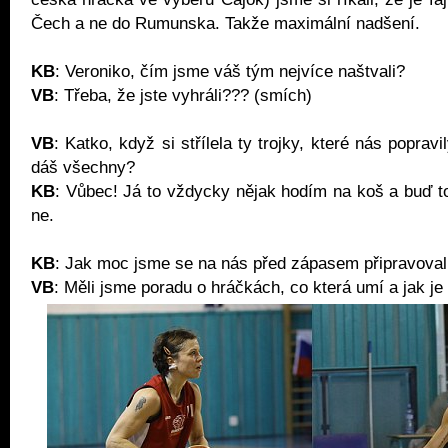
Čech a ne do Rumunska. Takže maximální nadšení.
KB
: Veroniko, čím jsme váš tým nejvíce naštvali?
VB
: Třeba, že jste vyhráli??? (smích)
VB
: Katko, když si střílela ty trojky, které nás popravil
dáš všechny?
KB
: Vůbec! Já to vždycky nějak hodím na koš a buď 
ne.
KB
: Jak moc jsme se na nás před zápasem připravoval
VB
: Měli jsme poradu o hráčkách, co která umí a jak je 