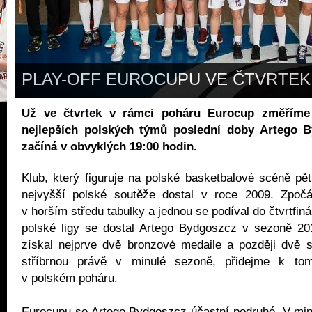
PLAY-OFF EUROCUPU VE ČTVRTEK
Už ve čtvrtek v rámci poháru Eurocup změříme 
nejlepších polských týmů poslední doby Artego B
začíná v obvyklých 19:00 hodin.
Klub, který figuruje na polské basketbalové scéně pět
nejvyšší polské soutěže dostal v roce 2009. Zpoč
v horším středu tabulky a jednou se podíval do čtvrtfiná
polské ligy se dostal Artego Bydgoszcz v sezoně 20
získal nejprve dvě bronzové medaile a později dvě s
stříbrnou právě v minulé sezoně, přidejme k tomu
v polském poháru.
Eurocupu se Artego Bydgoszcz účastní podruhé. V min