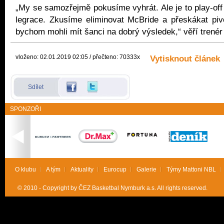
„My se samozřejmě pokusíme vyhrát. Ale je to play-of
legrace. Zkusíme eliminovat McBride a přeskákat piv
bychom mohli mít šanci na dobrý výsledek,“ věří trenér
vloženo: 02.01.2019 02:05 / přečteno: 70333x
Vytisknout článek
Sdílet
SPONZOŘI
O klubu
A tým
Aktuality
Eurocup
Galerie
Týmy Mattoni NBL
© 2010 - Copyright by ČEZ Basketbal Nymburk a.s. All rights reserved.