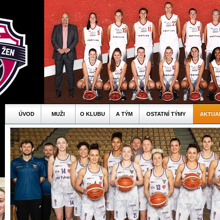
ÚVOD
MUŽI
O KLUBU
A TÝM
OSTATNÍ TÝMY
AKTUA