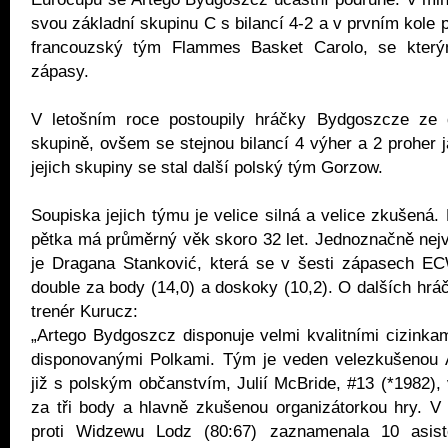
svou základní skupinu C s bilancí 4-2 a v prvním kole pl
francouzský tým Flammes Basket Carolo, se kterým
zápasy.
V letošním roce postoupily hráčky Bydgoszcze ze 
skupině, ovšem se stejnou bilancí 4 výher a 2 proher j
jejich skupiny se stal další polský tým Gorzow.
Soupiska jejich týmu je velice silná a velice zkušená.
pětka má průměrný věk skoro 32 let. Jednoznačně nejvi
je Dragana Stanković, která se v šesti zápasech EC
double za body (14,0) a doskoky (10,2). O dalších hr
trenér Kurucz:
„Artego Bydgoszcz disponuje velmi kvalitními cizinkam
disponovanými Polkami. Tým je veden velezkušenou 
již s polským občanstvím, Julií McBride, #13 (*1982), 
za tři body a hlavně zkušenou organizátorkou hry. V
proti Widzewu Lodz (80:67) zaznamenala 10 asiste