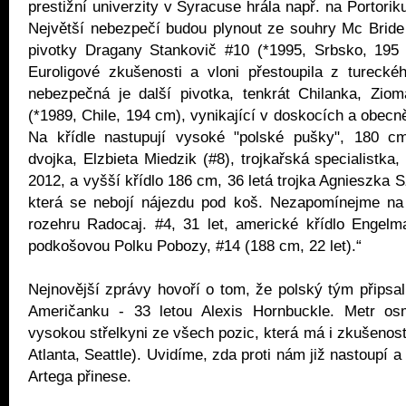
prestižní univerzity v Syracuse hrála např. na Portori
Největší nebezpečí budou plynout ze souhry Mc Bride
pivotky Dragany Stankovič #10 (*1995, Srbsko, 195 
Euroligové zkušenosti a vloni přestoupila z tureck
nebezpečná je další pivotka, tenkrát Chilanka, Ziom
(*1989, Chile, 194 cm), vynikající v doskocích a obecn
Na křídle nastupují vysoké "polské pušky", 180 c
dvojka, Elzbieta Miedzik (#8), trojkařská specialistka,
2012, a vyšší křídlo 186 cm, 36 letá trojka Agnieszka S
která se nebojí nájezdu pod koš. Nezapomínejme na s
rozehru Radocaj. #4, 31 let, americké křídlo Engelm
podkošovou Polku Pobozy, #14 (188 cm, 22 let).“
Nejnovější zprávy hovoří o tom, že polský tým připsal
Američanku - 33 letou Alexis Hornbuckle. Metr os
vysokou střelkyni ze všech pozic, která má i zkušenost
Atlanta, Seattle). Uvidíme, zda proti nám již nastoupí 
Artega přinese.