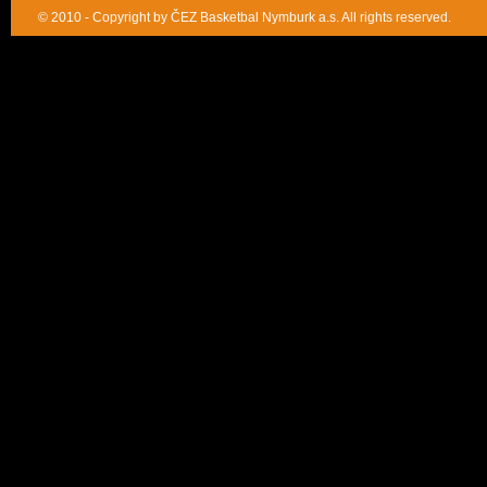
© 2010 - Copyright by ČEZ Basketbal Nymburk a.s. All rights reserved.