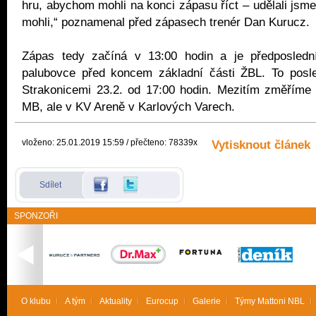
hru, abychom mohli na konci zápasu říct – udělali jsm
mohli,“ poznamenal před zápasech trenér Dan Kurucz.
Zápas tedy začíná v 13:00 hodin a je předposled
palubovce před koncem základní části ŽBL. To posl
Strakonicemi 23.2. od 17:00 hodin. Mezitím změříme 
MB, ale v KV Areně v Karlových Varech.
vloženo: 25.01.2019 15:59 / přečteno: 78339x
Vytisknout článek
Sdílet
SPONZOŘI
O klubu
A tým
Aktuality
Eurocup
Galerie
Týmy Mattoni NBL