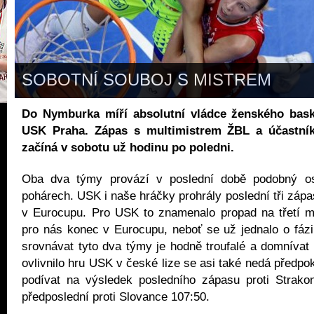
SOBOTNÍ SOUBOJ S MISTREM
Do Nymburka míří absolutní vládce ženského bas
USK Praha. Zápas s multimistrem ŽBL a účastní
začíná v sobotu už hodinu po poledni.
Oba dva týmy provází v poslední době podobný o
pohárech. USK i naše hráčky prohrály poslední tři zápa
v Eurocupu. Pro USK to znamenalo propad na třetí mí
pro nás konec v Eurocupu, neboť se už jednalo o fázi
srovnávat tyto dva týmy je hodně troufalé a domnívat 
ovlivnilo hru USK v české lize se asi také nedá předpok
podívat na výsledek posledního zápasu proti Strako
předposlední proti Slovance 107:50.