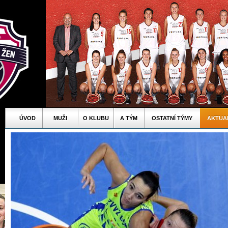
ÚVOD
MUŽI
O KLUBU
A TÝM
OSTATNÍ TÝMY
AKTUA