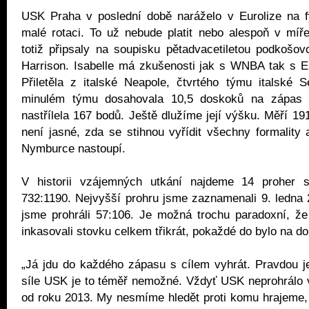
USK Praha v poslední době naráželo v Eurolize na fy
malé rotaci. To už nebude platit nebo alespoň v míř
totiž připsaly na soupisku pětadvacetiletou podkošov
Harrison. Isabelle má zkušenosti jak s WNBA tak s E
Přiletěla z italské Neapole, čtvrtého týmu italské 
minulém týmu dosahovala 10,5 doskoků na zápas
nastřílela 167 bodů. Ještě dlužíme její výšku. Měří 19
není jasné, zda se stihnou vyřídit všechny formality a
Nymburce nastoupí.
V historii vzájemných utkání najdeme 14 proher 
732:1190. Nejvyšší prohru jsme zaznamenali 9. ledna
jsme prohráli 57:106. Je možná trochu paradoxní, ž
inkasovali stovku celkem třikrát, pokaždé do bylo na d
„Já jdu do každého zápasu s cílem vyhrát. Pravdou j
síle USK je to téměř nemožné. Vždyť USK neprohrálo 
od roku 2013. My nesmíme hledět proti komu hrajeme,