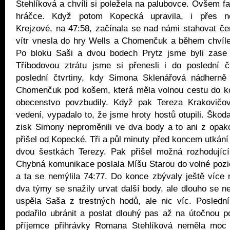
Stehlíková a chvíli si poležela na palubovce. Ovšem fa
hráčce. Když potom Kopecká upravila, i přes n
Krejzové, na 47:58, začínala se nad námi stahovat č
vítr vnesla do hry Wells a Chomenčuk a během chvíle
Po bloku Saši a dvou bodech Prytz jsme byli zase
Tříbodovou ztrátu jsme si přenesli i do poslední čt
poslední čtvrtiny, kdy Simona Sklenářová nádhern
Chomenčuk pod košem, která měla volnou cestu do ko
obecenstvo povzbudily. Když pak Tereza Krakovičo
vedení, vypadalo to, že jsme hroty hostů otupili. Škod
zisk Simony neproměnili ve dva body a to ani z opako
přišel od Kopecké. Tři a půl minuty před koncem utkání
dvou šestkách Terezy. Pak přišel možná rozhodujíc
Chybná komunikace poslala Míšu Starou do volné pozi
a ta se nemýlila 74:77. Do konce zbývaly ještě více
dva týmy se snažily urvat další body, ale dlouho se ne
uspěla Saša z trestných hodů, ale nic víc. Posled
podařilo ubránit a poslat dlouhý pas až na útočnou p
příjemce přihrávky Romana Stehlíková neměla moc 