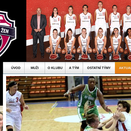
ÚVOD
MUŽI
O KLUBU
A TÝM
OSTATNÍ TÝMY
AKTUA