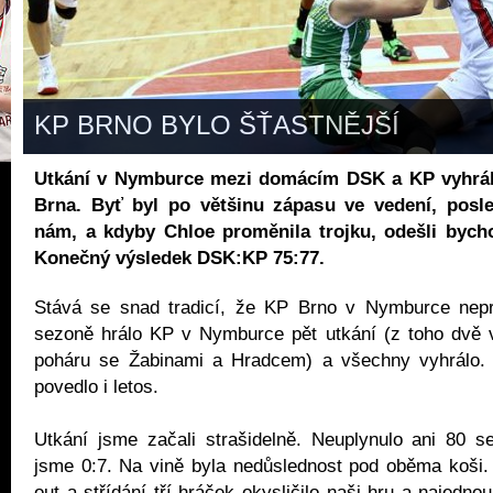
KP BRNO BYLO ŠŤASTNĚJŠÍ
Utkání v Nymburce mezi domácím DSK a KP vyhrál 
Brna. Byť byl po většinu zápasu ve vedení, posled
nám, a kdyby Chloe proměnila trojku, odešli bych
Konečný výsledek DSK:KP 75:77.
Stává se snad tradicí, že KP Brno v Nymburce nep
sezoně hrálo KP v Nymburce pět utkání (z toho dvě 
poháru se Žabinami a Hradcem) a všechny vyhrálo.
povedlo i letos.
Utkání jsme začali strašidelně. Neuplynulo ani 80 s
jsme 0:7. Na vině byla nedůslednost pod oběma koši. 
out a střídání tří hráček okysličilo naši hru a najedno