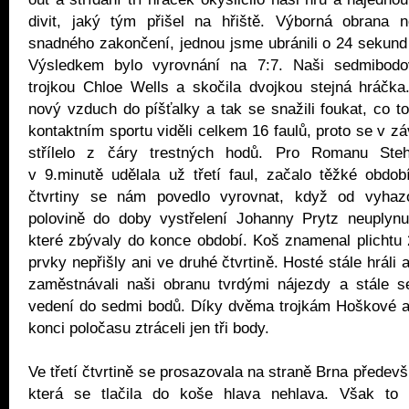
divit, jaký tým přišel na hřiště. Výborná obrana n
snadného zakončení, jednou jsme ubránili o 24 sekund
Výsledkem bylo vyrovnání na 7:7. Naši sedmibodo
trojkou Chloe Wells a skočila dvojkou stejná hráčka
nový vzduch do píšťalky a tak se snažili foukat, co to
kontaktním sportu viděli celkem 16 faulů, proto se v zá
střílelo z čáry trestných hodů. Pro Romanu Stehl
v 9.minutě udělala už třetí faul, začalo těžké obdo
čtvrtiny se nám povedlo vyrovnat, když od vyhaz
polovině do doby vystřelení Johanny Prytz neuplynu
které zbývaly do konce období. Koš znamenal plichtu
prvky nepřišly ani ve druhé čtvrtině. Hosté stále hráli 
zaměstnávali naši obranu tvrdými nájezdy a stále s
vedení do sedmi bodů. Díky dvěma trojkám Hoškové 
konci poločasu ztráceli jen tři body.
Ve třetí čtvrtině se prosazovala na straně Brna předev
která se tlačila do koše hlava nehlava. Však to