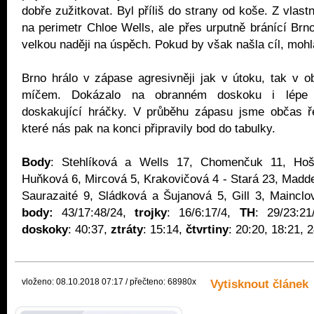
dobře zužitkovat. Byl příliš do strany od koše. Z vlastn
na perimetr Chloe Wells, ale přes urputně bránící Brno
velkou naději na úspěch. Pokud by však našla cíl, mohl
Brno hrálo v zápase agresivněji jak v útoku, tak v o
míčem. Dokázalo na obranném doskoku i lépe 
doskakující hráčky. V průběhu zápasu jsme občas řeš
které nás pak na konci připravily bod do tabulky.
Body
: Stehlíková a Wells 17, Chomenčuk 11, Hoš
Huňková 6, Mircová 5, Krakovičová 4 - Stará 23, Madd
Saurazaité 9, Sládková a Šujanová 5, Gill 3, Mainclo
body:
43/17:48/24,
trojky
: 16/6:17/4,
TH
: 29/23:2
doskoky
: 40:37,
ztráty
: 15:14,
čtvrtiny
: 20:20, 18:21, 
vloženo: 08.10.2018 07:17 / přečteno: 68980x
Vytisknout článek