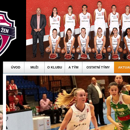
ÚVOD
MUŽI
O KLUBU
A TÝM
OSTATNÍ TÝMY
AKTUA