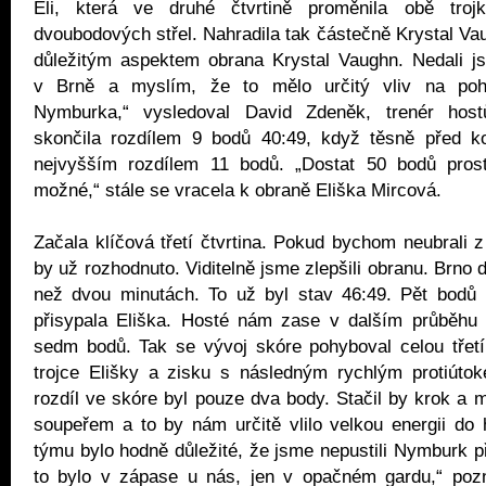
Eli, která ve druhé čtvrtině proměnila obě tro
dvoubodových střel. Nahradila tak částečně Krystal Va
důležitým aspektem obrana Krystal Vaughn. Nedali js
v Brně a myslím, že to mělo určitý vliv na po
Nymburka,“ vysledoval David Zdeněk, trenér hostů
skončila rozdílem 9 bodů 40:49, když těsně před 
nejvyšším rozdílem 11 bodů. „Dostat 50 bodů prost
možné,“ stále se vracela k obraně Eliška Mircová.
Začala klíčová třetí čtvrtina. Pokud bychom neubrali z
by už rozhodnuto. Viditelně jsme zlepšili obranu. Brno 
než dvou minutách. To už byl stav 46:49. Pět bodů
přisypala Eliška. Hosté nám zase v dalším průběhu u
sedm bodů. Tak se vývoj skóre pohyboval celou třetí 
trojce Elišky a zisku s následným rychlým protiútok
rozdíl ve skóre byl pouze dva body. Stačil by krok a m
soupeřem a to by nám určitě vlilo velkou energii do 
týmu bylo hodně důležité, že jsme nepustili Nymburk 
to bylo v zápase u nás, jen v opačném gardu,“ po