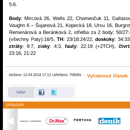
5:6.
Body
: Mircová 26, Wells 22, Chomenčuk 11, Gallaso
Vaughn 6 – Šujanová 21, Kopecká 18, Ursu 16, Burgro
Remenárová a Beránková 2, střelba za 2 body: 50/27
(všechny Paty):16/5,
TH
: 23/18:24/22,
doskoky
: 34:3
ztráty
: 9:7,
zisky
: 4:3,
fauly
: 22:19 (+2TCH),
čtvrt
23:16, 21:22
vloženo: 12.04.2018 17:12 / přečteno: 70808x
Vytisknout článek
Sdílet
SPONZOŘI