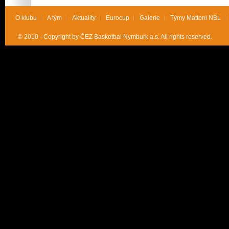
O klubu
A tým
Aktuality
Eurocup
Galerie
Týmy Mattoni NBL
© 2010 - Copyright by ČEZ Basketbal Nymburk a.s. All rights reserved.