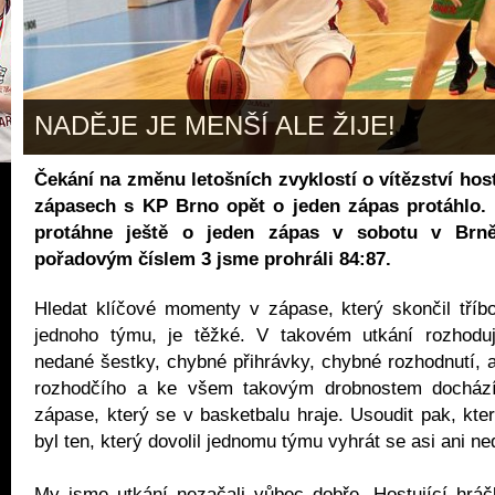
NADĚJE JE MENŠÍ ALE ŽIJE!
Čekání na změnu letošních zvyklostí o vítězství hos
zápasech s KP Brno opět o jeden zápas protáhlo. 
protáhne ještě o jeden zápas v sobotu v Brn
pořadovým číslem 3 jsme prohráli 84:87.
Hledat klíčové momenty v zápase, který skončil tříb
jednoho týmu, je těžké. V takovém utkání rozhodují
nedané šestky, chybné přihrávky, chybné rozhodnutí, a
rozhodčího a ke všem takovým drobnostem docház
zápase, který se v basketbalu hraje. Usoudit pak, kt
byl ten, který dovolil jednomu týmu vyhrát se asi ani ne
My jsme utkání nezačali vůbec dobře. Hostující hráč