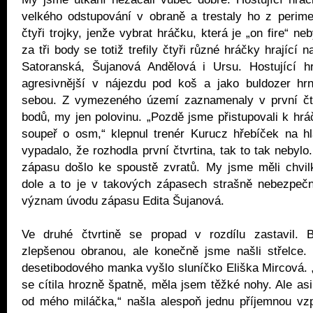
velkého odstupování v obraně a trestaly ho z perime
čtyři trojky, jenže vybrat hráčku, která je „on fire“ n
za tři body se totiž trefily čtyři různé hráčky hrající 
Satoranská, Šujanová Andělová i Ursu. Hostující h
agresivnější v nájezdu pod koš a jako buldozer hr
sebou. Z vymezeného území zaznamenaly v první čt
bodů, my jen polovinu. „Pozdě jsme přistupovali k hrá
soupeř o osm,“ klepnul trenér Kurucz hřebíček na hl
vypadalo, že rozhodla první čtvrtina, tak to tak nebyl
zápasu došlo ke spoustě zvratů. My jsme měli chvilk
dole a to je v takových zápasech strašně nebezpečn
význam úvodu zápasu Edita Šujanová.
Ve druhé čtvrtině se propad v rozdílu zastavil. 
zlepšenou obranou, ale konečně jsme našli střelce.
desetibodového manka vyšlo sluníčko Eliška Mircová.
se cítila hrozně špatně, měla jsem těžké nohy. Ale as
od mého miláčka,“ našla alespoň jednu příjemnou vz