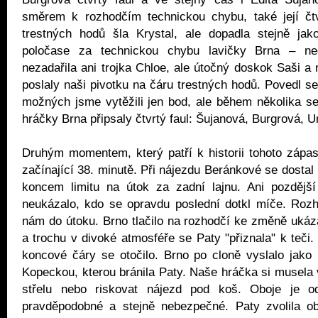
směrem k rozhodčím technickou chybu, také její čtv
trestných hodů šla Krystal, ale dopadla stejně ja
poločase za technickou chybu lavičky Brna – ne
nezadařila ani trojka Chloe, ale útočný doskok Saši a 
poslaly naši pivotku na čáru trestných hodů. Povedl se
možných jsme vytěžili jen bod, ale během několika sek
hráčky Brna připsaly čtvrtý faul: Šujanová, Burgrová, U
Druhým momentem, který patří k historii tohoto zápas
začínající 38. minutě. Při nájezdu Beránkové se dostal
koncem limitu na útok za zadní lajnu. Ani pozdějš
neukázalo, kdo se opravdu poslední dotkl míče. Rozh
nám do útoku. Brno tlačilo na rozhodčí ke změně uká
a trochu v divoké atmosféře se Paty "přiznala" k teči
koncové čáry se otočilo. Brno po cloně vyslalo jako
Kopeckou, kterou bránila Paty. Naše hráčka si musela v
střelu nebo riskovat nájezd pod koš. Oboje je o
pravděpodobné a stejně nebezpečné. Paty zvolila ob