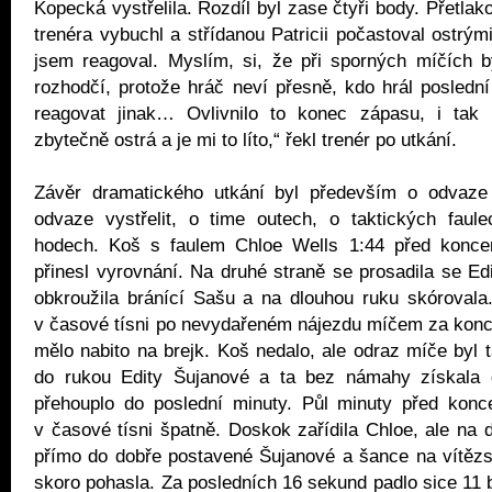
Kopecká vystřelila. Rozdíl byl zase čtyři body. Přetla
trenéra vybuchl a střídanou Patricii počastoval ostrým
jsem reagoval. Myslím, si, že při sporných míčích b
rozhodčí, protože hráč neví přesně, kdo hrál poslední
reagovat jinak… Ovlivnilo to konec zápasu, i tak
zbytečně ostrá a je mi to líto,“ řekl trenér po utkání.
Závěr dramatického utkání byl především o odvaze
odvaze vystřelit, o time outech, o taktických faule
hodech. Koš s faulem Chloe Wells 1:44 před konce
přinesl vyrovnání. Na druhé straně se prosadila se Ed
obkroužila bránící Sašu a na dlouhou ruku skórovala
v časové tísni po nevydařeném nájezdu míčem za konc
mělo nabito na brejk. Koš nedalo, ale odraz míče byl t
do rukou Edity Šujanové a ta bez námahy získala 
přehouplo do poslední minuty. Půl minuty před konce
v časové tísni špatně. Doskok zařídila Chloe, ale na d
přímo do dobře postavené Šujanové a šance na vítězs
skoro pohasla. Za posledních 16 sekund padlo sice 11 