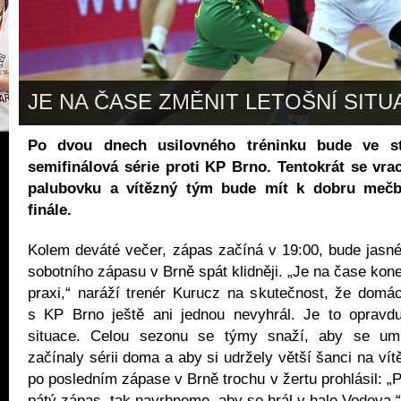
JE NA ČASE ZMĚNIT LETOŠNÍ SITU
Po dvou dnech usilovného tréninku bude ve st
semifinálová série proti KP Brno. Tentokrát se vr
palubovku a vítězný tým bude mít k dobru mečb
finále.
Kolem deváté večer, zápas začíná v 19:00, bude jasn
sobotního zápasu v Brně spát klidněji. „Je na čase kon
praxi,“ naráží trenér Kurucz na skutečnost, že domá
s KP Brno ještě ani jednou nevyhrál. Je to opravdu
situace. Celou sezonu se týmy snaží, aby se umís
začínaly sérii doma a aby si udržely větší šanci na ví
po posledním zápase v Brně trochu v žertu prohlásil: „
pátý zápas, tak navrhneme, aby se hrál v hale Vodova.“