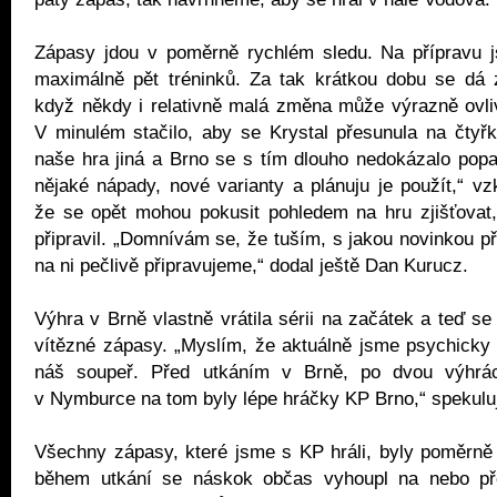
Zápasy jdou v poměrně rychlém sledu. Na přípravu js
maximálně pět tréninků. Za tak krátkou dobu se dá z
když někdy i relativně malá změna může výrazně ovliv
V minulém stačilo, aby se Krystal přesunula na čtyř
naše hra jiná a Brno se s tím dlouho nedokázalo pop
nějaké nápady, nové varianty a plánuju je použít,“ v
že se opět mohou pokusit pohledem na hru zjišťovat,
připravil. „Domnívám se, že tuším, s jakou novinkou př
na ni pečlivě připravujeme,“ dodal ještě Dan Kurucz.
Výhra v Brně vlastně vrátila sérii na začátek a teď se
vítězné zápasy. „Myslím, že aktuálně jsme psychicky
náš soupeř. Před utkáním v Brně, po dvou výhrá
v Nymburce na tom byly lépe hráčky KP Brno,“ spekulu
Všechny zápasy, které jsme s KP hráli, byly poměrně
během utkání se náskok občas vyhoupl na nebo pře