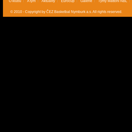
O klubu
A tým
Aktuality
Eurocup
Galerie
Týmy Mattoni NBL
© 2010 - Copyright by ČEZ Basketbal Nymburk a.s. All rights reserved.