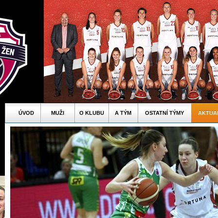
ÚVOD
MUŽI
O KLUBU
A TÝM
OSTATNÍ TÝMY
AKTUA