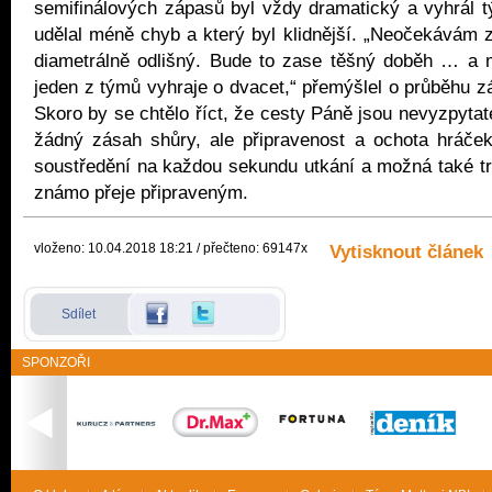
semifinálových zápasů byl vždy dramatický a vyhrál t
udělal méně chyb a který byl klidnější. „Neočekávám z
diametrálně odlišný. Bude to zase těšný doběh … a
jeden z týmů vyhraje o dvacet,“ přemýšlel o průběhu 
Skoro by se chtělo říct, že cesty Páně jsou nevyzpytat
žádný zásah shůry, ale připravenost a ochota hráček p
soustředění na každou sekundu utkání a možná také tro
známo přeje připraveným.
vloženo: 10.04.2018 18:21 / přečteno: 69147x
Vytisknout článek
Sdílet
SPONZOŘI