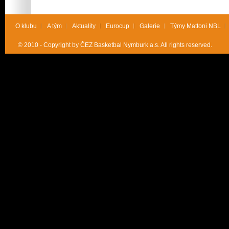
O klubu
A tým
Aktuality
Eurocup
Galerie
Týmy Mattoni NBL
© 2010 - Copyright by ČEZ Basketbal Nymburk a.s. All rights reserved.