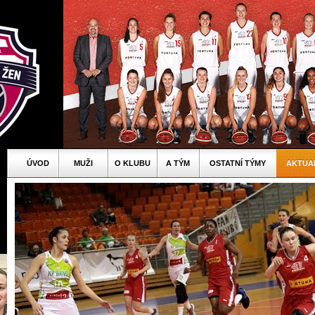
ÚVOD
MUŽI
O KLUBU
A TÝM
OSTATNÍ TÝMY
AKTUA