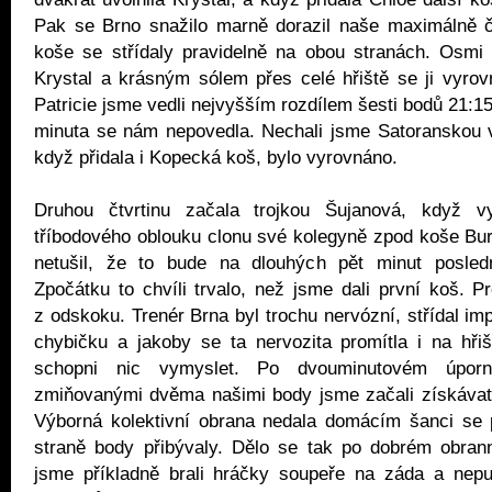
Pak se Brno snažilo marně dorazil naše maximálně č
koše se střídaly pravidelně na obou stranách. Osmi 
Krystal a krásným sólem přes celé hřiště se ji vyrov
Patricie jsme vedli nejvyšším rozdílem šesti bodů 21:1
minuta se nám nepovedla. Nechali jsme Satoranskou v
když přidala i Kopecká koš, bylo vyrovnáno.
Druhou čtvrtinu začala trojkou Šujanová, když vy
tříbodového oblouku clonu své kolegyně zpod koše Bu
netušil, že to bude na dlouhých pět minut posled
Zpočátku to chvíli trvalo, než jsme dali první koš. Pr
z odskoku. Trenér Brna byl trochu nervózní, střídal im
chybičku a jakoby se ta nervozita promítla i na hři
schopni nic vymyslet. Po dvouminutovém úpor
zmiňovanými dvěma našimi body jsme začali získávat 
Výborná kolektivní obrana nedala domácím šanci se p
straně body přibývaly. Dělo se tak po dobrém obra
jsme příkladně brali hráčky soupeře na záda a nepus