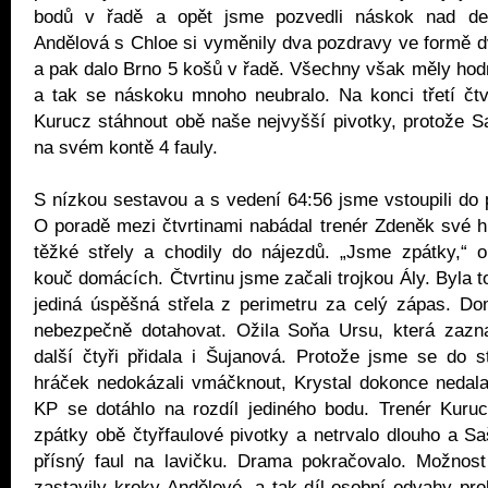
bodů v řadě a opět jsme pozvedli náskok nad des
Andělová s Chloe si vyměnily dva pozdravy ve formě 
a pak dalo Brno 5 košů v řadě. Všechny však měly hod
a tak se náskoku mnoho neubralo. Na konci třetí čtv
Kurucz stáhnout obě naše nejvyšší pivotky, protože S
na svém kontě 4 fauly.
S nízkou sestavou a s vedení 64:56 jsme vstoupili do p
O poradě mezi čtvrtinami nabádal trenér Zdeněk své h
těžké střely a chodily do nájezdů. „Jsme zpátky,“ o
kouč domácích. Čtvrtinu jsme začali trojkou Ály. Byla t
jediná úspěšná střela z perimetru za celý zápas. Do
nebezpečně dotahovat. Ožila Soňa Ursu, která zaz
další čtyři přidala i Šujanová. Protože jsme se do s
hráček nedokázali vmáčknout, Krystal dokonce nedala
KP se dotáhlo na rozdíl jediného bodu. Trenér Kuruc
zpátky obě čtyřfaulové pivotky a netrvalo dlouho a S
přísný faul na lavičku. Drama pokračovalo. Možnost
zastavily kroky Andělové, a tak díl osobní odvahy pr