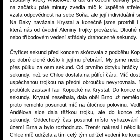
na začátku páté minuty zvedla míč k úspěšné střele
vzala odpovědnost na sebe Soňa, ale její individuální s
Na Baky navázala Krystal a konečně jsme protrhli i 
která nás od úvodní Aleniny trojky provázela. Dlouhé n
nebo tříbodovém vedení střádaly drahocenné sekundy.
Čtyřicet sekund před koncem skórovala z podběhu Kop
po dobré cloně došlo k jejímu přebrání. My jsme nedo
přes půlku za osm sekund. Od prvního dotyku hráčky t
sekundy, než se Chloe dostala na půlící čáru. Míč dost
uspěchanou trojkou na přední obroučku nevyrovnala. 
protiútok zastavil faul Kopecké na Krystal. Do konce u
sekundy. Krystal neselhala, dala obě! Brno už neměl
proto nemohlo posunout míč na útočnou polovinu. Vedl
Andělová sice dala těžkou trojku, ale do konce z
sekundy. Oddechový čas posunul místo vyhazování 
území Brna a bylo rozhodnuto. Trenér nakreslil několik
Chloe míč udržela a tím celý tým udržel vedení ke kon