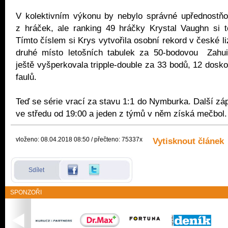
V kolektivním výkonu by nebylo správné upřednostňo
z hráček, ale ranking 49 hráčky Krystal Vaughn si t
Tímto číslem si Krys vytvořila osobní rekord v české l
druhé místo letošních tabulek za 50-bodovou Zahui
ještě vyšperkovala tripple-double za 33 bodů, 12 dosk
faulů.
Teď se série vrací za stavu 1:1 do Nymburka. Další zá
ve středu od 19:00 a jeden z týmů v něm získá mečbol
vloženo: 08.04.2018 08:50 / přečteno: 75337x
Vytisknout článek
Sdílet
SPONZOŘI