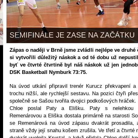
SEMIFINÁLE JE ZASE NA ZAČÁTKU
Zápas o naději v Brně jsme zvládli nejlépe ve druhé 
si vytvořili důležitý náskok a od té dobu už nepusti
byť ve čtvrté čtvrtině byl náš náskok už jen jedno
DSK Basketball Nymburk 73:75.
Na úvod utkání připravil trenér Kurucz překvapení a 
trochu nižší, ale rychlejší sestavu. Na pozici čtyři přes
společně se Sašou tvořila dvojici podkošových hráček.
Chloe poslal Paty a Elišku. Paty s nelehkou r
Remenárovou a Eliška dostala primárně na starosti So
se Remenárová na úvod zápasu dvakrát prosadila, 
straně vždy její snahu košem zrušila. Ve třetí a čtvrté 
dvakrát uvolnila Krystal, a když přidala Chloe další ko