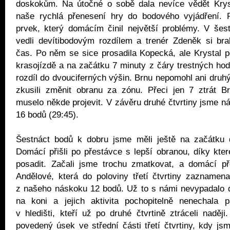
doskokům. Na útočné o sobě dala nevíce vědět Kryst
naše rychlá přenesení hry do bodového vyjádření. P
prvek, který domácím činil největší problémy. V šes
vedli devítibodovým rozdílem a trenér Zdeněk si bra
čas. Po něm se sice prosadila Kopecká, ale Krystal 
krasojízdě a na začátku 7 minuty z čáry trestných ho
rozdíl do dvouciferných výšin. Brnu nepomohl ani druhý
zkusili změnit obranu za zónu. Přeci jen 7 ztrát Br
muselo někde projevit. V závěru druhé čtvrtiny jsme ná
16 bodů (29:45).
Šestnáct bodů k dobru jsme měli ještě na začátku 
Domácí přišli po přestávce s lepší obranou, díky kte
posadit. Začali jsme trochu zmatkovat, a domácí p
Andělové, která do poloviny třetí čtvrtiny zaznamena
z našeho náskoku 12 bodů. Už to s námi nevypadalo d
na koni a jejich aktivita pochopitelně nenechala p
v hledišti, kteří už po druhé čtvrtině ztráceli naděj
povedený úsek ve střední části třetí čtvrtiny, kdy js