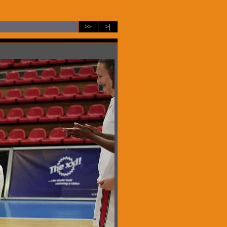
>>
>|