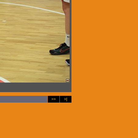
>>
>|