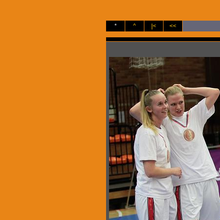
*
^
|<
<<