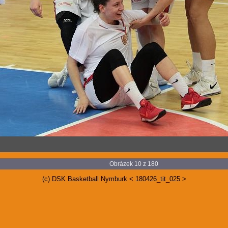
Obrázek 10 z 180
(c) DSK Basketball Nymburk < 180426_tit_025 >