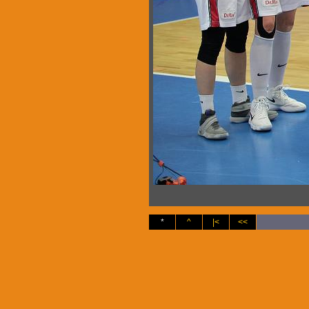
*
^
|<
<<